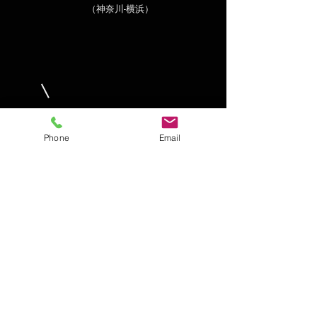
（神奈川-横浜）
Phone
Email
＊
02.24
（土）14:00-16:00
講演 / 実践編・セルフプレゼンテーション
vol.65
（神奈川-横浜）
02.25（日）11:00-16:00