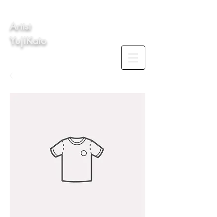
​Artist
​YujiKato