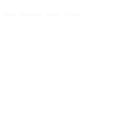
Media
Exhibitions
Atelier
Contact
e